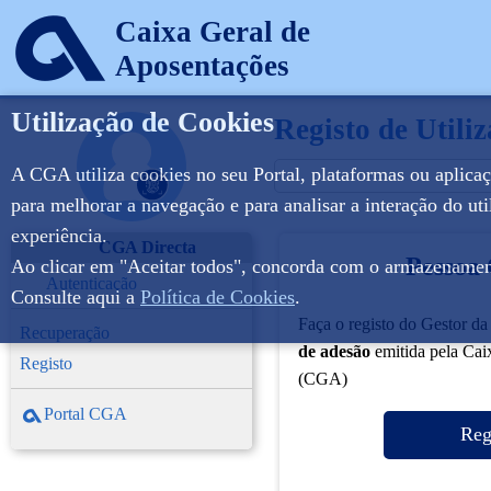
Caixa Geral de
Aposentações
Utilização de Cookies
Registo de Utili
A CGA utiliza cookies no seu Portal, plataformas ou aplica
para melhorar a navegação e para analisar a interação do ut
experiência.
CGA Directa
Pessoa 
Ao clicar em "Aceitar todos", concorda com o armazenamen
Autenticação
Consulte aqui a
Política de Cookies
.
Faça o registo do Gestor d
Recuperação
de adesão
emitida pela Cai
Registo
(CGA)
Portal CGA