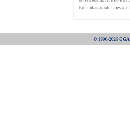
do seu telemóvel e do PIN 
Em ambas as situações o ac
©
1996-2026
CGA